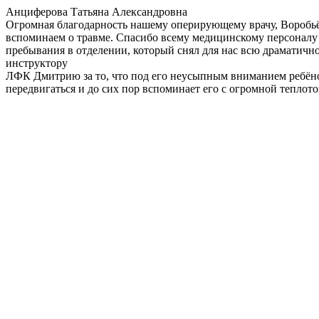
Анциферова Татьяна Александровна
Огромная благодарность нашему оперирующему врачу, Воробьёв
вспоминаем о травме. Спасибо всему медицинскому персоналу о
пребывания в отделении, который снял для нас всю драматично
инструктору
ЛФК Дмитрию за то, что под его неусыпным вниманием ребёнок 
передвигаться и до сих пор вспоминает его с огромной теплот