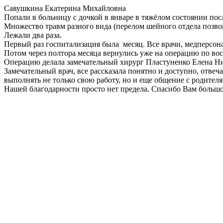
Савушкина Екатерина Михайловна
Попали в больницу с дочкой в январе в тяжёлом состоянии посл
Множество травм разного вида (перелом шейного отдела позвоно
Лежали два раза.
Первый раз госпитализация была месяц. Все врачи, медперсо
Потом через полтора месяца вернулись уже на операцию по во
Операцию делала замечательный хирург Пластуненко Елена Ни
Замечательный врач, все рассказала понятно и доступно, отве
выполнять не только свою работу, но и еще общение с родителя
Нашей благодарности просто нет предела. Спасибо Вам больш