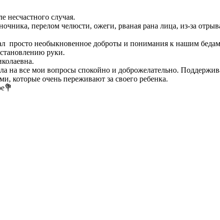
е несчастного случая.
чника, перелом челюсти, ожеги, рваная рана лица, из-за отрыва
нал просто необыкновенное доброты и понимания к нашим бедам
сстановлению руки.
колаевна.
чала на все мои вопросы спокойно и доброжелательно. Поддержив
ми, которые очень переживают за своего ребенка.
ое💐