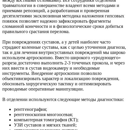
между костными отломками). Все сотрудники отделения
травматологии в совершенстве владеют всеми методами и
приемами репозиций, а разработанная и проверенная
десятилетиями эксклюзивная методика наложения гипсовых
повязок позволяет надежно зафиксировать фрагменты
сломанной конечности и в физиологические сроки добиться
правильного срастания перелома.
При повреждениях суставов, а у детей наиболее часто
страдают коленные суставы, как с целью уточнения диагноза,
так и для лечения внутрисуставных повреждений мы широко
используем артроскопию. Вместо широкого «уродующего»
разреза достаточно выполнить 2-3 точечных прокола, и через
них ввести в сустав видеокамеру и необходимые
инструменты. Внедрение артроскопии позволило
объективизировать характер и локализацию повреждения,
обосновать хирургическую тактику и оптимизировать
проводимые оперативные манипуляции.
В отделении используются следующие методы диагностики:
рентгенография;
рентгеноскопия многоосевая;
компьютерная томография (КТ);
УЗИ суставов и мягких тканей;