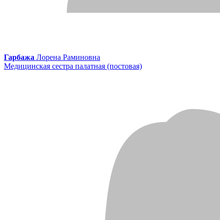
Гарбажа
Лорена Раминовна
Медицинская сестра палатная (постовая)