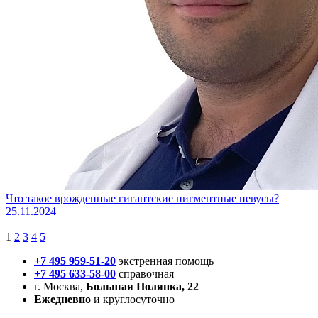
Что такое врожденные гигантские пигментные невусы?
25.11.2024
1
2
3
4
5
+7 495 959-51-20
экстренная помощь
+7 495 633-58-00
справочная
г. Москва,
Большая Полянка, 22
Ежедневно
и круглосуточно