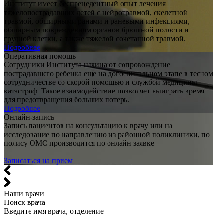
Институт имеет беспрецедентный опыт лечения
тяжелопострадавших детей с нейротравмой, скелетной
травмой, обширными ранами и раневыми инфекциями,
обширным повреждениям органов брюшной полости и
грудной клетки, а также тяжелой сочетанной травмой.
Подробнее
Оперативная помощь
Сотрудники Института начинают сопровождение
пострадавшего ребенка еще на догоспитальном этапе в тесном
сотрудничестве со скорой помощью и службой медицины
катастроф. Такое взаимодействие позволяет выиграть время
для предотвращения больших потерь.
Подробнее
Онлайн-запись
Запись пациентов на консультацию к врачу или на
исследование по направлению из районной поликлиники, по
полису ОМС производится по онлайн заявке.
Записаться на прием
Наши врачи
Поиск врача
Введите имя врача, отделение