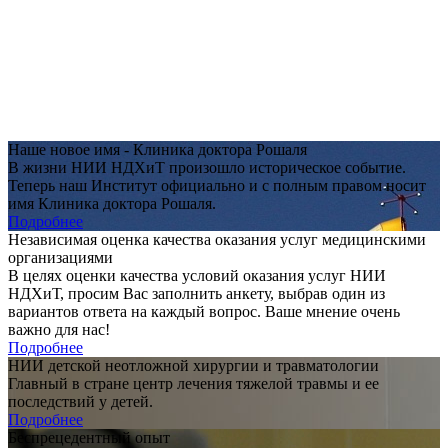
Наше новое имя - Клиника доктора Рошаля
В жизни НИИ НДХиТ произошло историческое событие.
Теперь наш Институт официально и с полным правом носит
имя Клиника доктора Рошаля.
Подробнее
Независимая оценка качества оказания услуг медицинскими
организациями
В целях оценки качества условий оказания услуг НИИ
НДХиТ, просим Вас заполнить анкету, выбрав один из
вариантов ответа на каждый вопрос. Ваше мнение очень
важно для нас!
Подробнее
НИИ детской неотложной хирургии и травматологии
Главный в стране центр лечения тяжелой травмы и ее
последствий у детей.
Подробнее
Беспрецедентный опыт