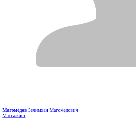
Магомедов
Зелимхан Магомедович
Массажист