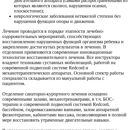
двигательного аппарата (самыми распространенными из
которых являются сколиоз, нарушения осанки,
плоскостопие);
неврологические заболевания нетяжелой степени без
нарушения функции опоры и движения.
Лечение проводится в порядке этапности лечебно-
оздоровительных мероприятий, способствующих
восстановлению нарушенных функций организма ребенка и
закреплению достигнутых результатов в лечении. В
отделении применяются современные инновационные
технологии восстановительного лечения. Все инструктора
владеют техниками суставных мобилизаций, работой на
современной подвесной системе Redcord и
механотерапевтических аппаратах. Основной спектр работы
специалиста складывается из мануальной работы с
пациентом.
Отделение санаторно-курортного лечения оснащено
современными залами, механотренажерами, в т.ч. БОС-
терапии и современной подвесной системой Redcord,
бассейном, гидромассажными ваннами, залом аппаратной
физиотерапии, кабинетами массажа, позволяющими в полной
мере восстановить утраченные двигательные навыки.