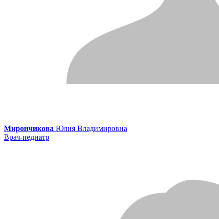
Мирончикова
Юлия Владимировна
Врач-педиатр