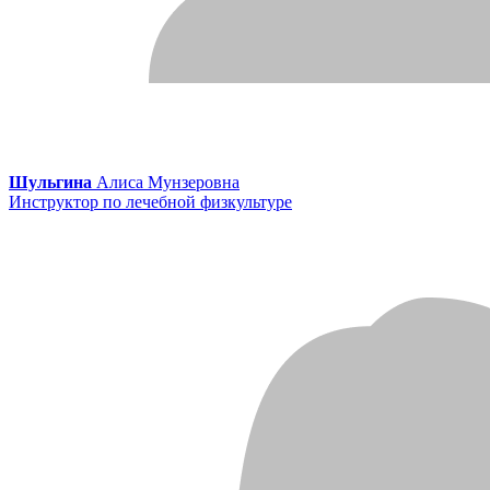
Шульгина
Алиса Мунзеровна
Инструктор по лечебной физкультуре