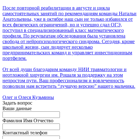
После повторной реабилитации в августе и цикла
самостоятельных занятий по рекомендациям команды Натальи
Анатольевны, уже в октябре наш сын не только избавился от
всех физических ограничений, но и успешно сдал ОГЭ,
поступил в специализированный класс математического
профиля. По результатам обследования была установлена
свобода от нейропсихологического синдрома. Сегодня, кроме
школьной жизни, сын лидирует несколько
предпринимательских команд и управляет инвестиционным
портфелем.
От всей души благодарим команду НИИ травматологии и
неотложной хирургии им. Рошаля за поддержку на этом
непростом пути. Ваш профессионализм и вовлеченность
позволили нам встретить “лучшую версию” нашего мальчика.
Олег и Олеся Кузьмины
Задать вопрос
Ваши данные
Фамилия Имя Отчество
Контактный телефон