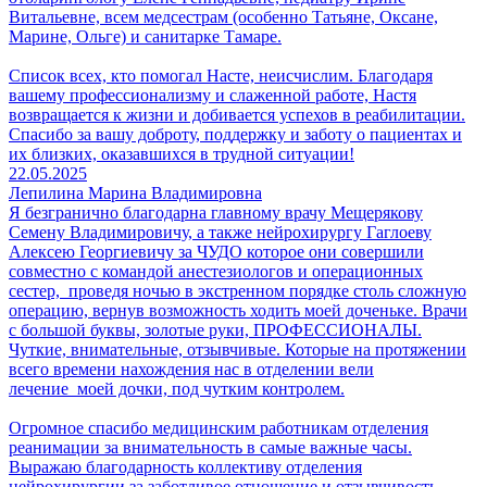
Витальевне, всем медсестрам (особенно Татьяне, Оксане,
Марине, Ольге) и санитарке Тамаре.
Список всех, кто помогал Насте, неисчислим. Благодаря
вашему профессионализму и слаженной работе, Настя
возвращается к жизни и добивается успехов в реабилитации.
Спасибо за вашу доброту, поддержку и заботу о пациентах и
их близких, оказавшихся в трудной ситуации!
22.05.2025
Лепилина Марина Владимировна
Я безгранично благодарна главному врачу Мещерякову
Семену Владимировичу, а также нейрохирургу Гаглоеву
Алексею Георгиевичу за ЧУДО которое они совершили
совместно с командой анестезиологов и операционных
сестер, проведя ночью в экстренном порядке столь сложную
операцию, вернув возможность ходить моей доченьке. Врачи
с большой буквы, золотые руки, ПРОФЕССИОНАЛЫ.
Чуткие, внимательные, отзывчивые. Которые на протяжении
всего времени нахождения нас в отделении вели
лечение моей дочки, под чутким контролем.
Огромное спасибо медицинским работникам отделения
реанимации за внимательность в самые важные часы.
Выражаю благодарность коллективу отделения
нейрохирургии за заботливое отношение и отзывчивость.