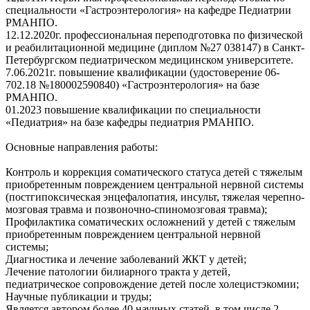
специальности «Гастроэнтерология» на кафедре Педиатрии
РМАНПО.
12.12.2020г. профессиональная переподготовка по физической
и реабилитационной медицине (диплом №27 038147) в Санкт-
Петербургском педиатрическом медицинском университете.
7.06.2021г. повышение квалификации (удостоверение 06-
702.18 №180002590840) «Гастроэнтерология» на базе
РМАНПО.
01.2023 повышение квалификации по специальности
«Педиатрия» на базе кафедры педиатрия РМАНПО.
Основные направления работы:
Контроль и коррекция соматического статуса детей с тяжелым
приобретенным повреждением центральной нервной системы
(постгипоксическая энцефалопатия, инсульт, тяжелая черепно-
мозговая травма и позвоночно-спиномозговая травма);
Профилактика соматических осложнений у детей с тяжелым
приобретенным повреждением центральной нервной
системы;
Диагностика и лечение заболеваний ЖКТ у детей;
Лечение патологии билиарного тракта у детей,
педиатрическое сопровождение детей после холецистэкомии;
Научные публикации и труды;
Является автором более 40 научных статей, в том числе 2