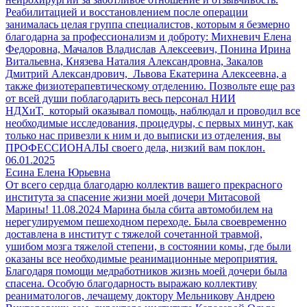
Реабилитацией и восстановлением после операции
занималась целая группа специалистов, которым я безмерно
благодарна за профессионализм и доброту: Михневич Елена
Федоровна, Мачалов Владислав Алексеевич, Понина Ирина
Витальевна, Князева Наталия Александровна, Закалов
Дмитрий Александрович, Львова Екатерина Алексеевна, а
также физиотерапевтическому отделению. Позвольте еще раз
от всей души поблагодарить весь персонал НИИ
НДХиТ, который оказывал помощь, наблюдал и проводил все
необходимые исследования, процедуры, с первых минут, как
только нас привезли к ним и до выписки из отделения, вы
ПРОФЕССИОНАЛЫ своего дела, низкий вам поклон.
06.01.2025
Есина Елена Юрьевна
От всего сердца благодарю коллектив вашего прекрасного
института за спасение жизни моей дочери Митасовой
Марины! 11.08.2024 Марина была сбита автомобилем на
нерегулируемом пешеходном переходе. Была своевременно
доставлена в институт с тяжелой сочетанной травмой,
ушибом мозга тяжелой степени, в состоянии комы, где были
оказаны все необходимые реанимационные мероприятия.
Благодаря помощи медработников жизнь моей дочери была
спасена. Особую благодарность выражаю коллективу
реаниматологов, лечащему доктору Мельникову Андрею