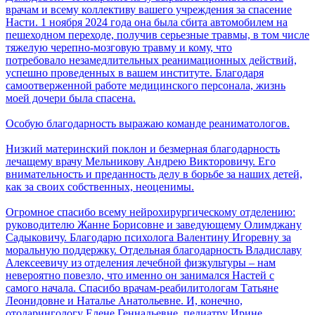
врачам и всему коллективу вашего учреждения за спасение
Насти. 1 ноября 2024 года она была сбита автомобилем на
пешеходном переходе, получив серьезные травмы, в том числе
тяжелую черепно-мозговую травму и кому, что
потребовало незамедлительных реанимационных действий,
успешно проведенных в вашем институте. Благодаря
самоотверженной работе медицинского персонала, жизнь
моей дочери была спасена.
Особую благодарность выражаю команде реаниматологов.
Низкий материнский поклон и безмерная благодарность
лечащему врачу Мельникову Андрею Викторовичу. Его
внимательность и преданность делу в борьбе за наших детей,
как за своих собственных, неоценимы.
Огромное спасибо всему нейрохирургическому отделению:
руководителю Жанне Борисовне и заведующему Олимджану
Садыковичу. Благодарю психолога Валентину Игоревну за
моральную поддержку. Отдельная благодарность Владиславу
Алексеевичу из отделения лечебной физкультуры – нам
невероятно повезло, что именно он занимался Настей с
самого начала. Спасибо врачам-реабилитологам Татьяне
Леонидовне и Наталье Анатольевне. И, конечно,
отоларингологу Елене Геннадьевне, педиатру Ирине