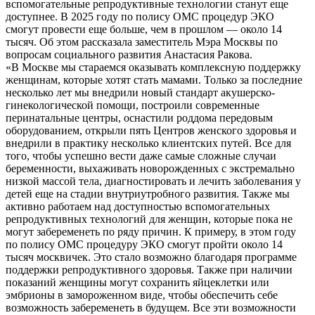
вспомогательные репродуктивные технологии станут еще
доступнее. В 2025 году по полису ОМС процедур ЭКО
смогут провести еще больше, чем в прошлом — около 14
тысяч. Об этом рассказала заместитель Мэра Москвы по
вопросам социального развития Анастасия Ракова.
«В Москве мы стараемся оказывать комплексную поддержку
женщинам, которые хотят стать мамами. Только за последние
несколько лет мы внедрили новый стандарт акушерско-
гинекологической помощи, построили современные
перинатальные центры, оснастили роддома передовым
оборудованием, открыли пять Центров женского здоровья и
внедрили в практику несколько клиентских путей. Все для
того, чтобы успешно вести даже самые сложные случаи
беременности, выхаживать новорожденных с экстремально
низкой массой тела, диагностировать и лечить заболевания у
детей еще на стадии внутриутробного развития. Также мы
активно работаем над доступностью вспомогательных
репродуктивных технологий для женщин, которые пока не
могут забеременеть по ряду причин. К примеру, в этом году
по полису ОМС процедуру ЭКО смогут пройти около 14
тысяч москвичек. Это стало возможно благодаря программе
поддержки репродуктивного здоровья. Также при наличии
показаний женщины могут сохранить яйцеклетки или
эмбрионы в замороженном виде, чтобы обеспечить себе
возможность забеременеть в будущем. Все эти возможности