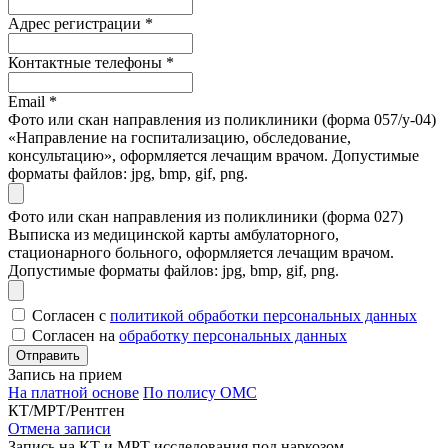
Адрес регистрации
*
Контактные телефоны
*
Email
*
Фото или скан направления из поликлиники (форма 057/у-04)
«Направление на госпитализацию, обследование,
консультацию», оформляется лечащим врачом. Допустимые
форматы файлов: jpg, bmp, gif, png.
Фото или скан направления из поликлиники (форма 027)
Выписка из медицинской карты амбулаторного,
стационарного больного, оформляется лечащим врачом.
Допустимые форматы файлов: jpg, bmp, gif, png.
Согласен с
политикой обработки персональных данных
Согласен на
обработку персональных данных
Запись на прием
На платной основе
По полису ОМС
КТ/МРТ/Рентген
Отмена записи
Запись на КТ и МРТ исследования под наркозом