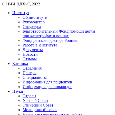
© НИИ НДХиТ, 2022
Институт
Об институте
Руководство
Структура
Благотворительный Фонд помощи детям
при катастрофах и войнах
Фонд детского доктора Рошаля
Работа в Институте
Документы
Новости
Отзывы
Клиника
Отделения
Центры
Специалисты
Информация для пациентов
Информация для инвалидов
Наука
Отделы
Ученый Совет
Этический Совет
Молодежный совет
Научно-исследовательская работа