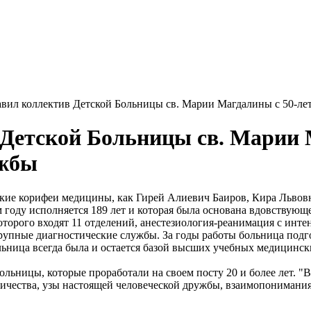
авил коллектив Детской Больницы св. Марии Магдалины с 50-ле
Детской Больницы св. Марии М
ужбы
кие корифеи медицины, как Гирей Алиевич Баиров, Кира Львовн
 году исполняется 189 лет и которая была основана вдовствую
торого входят 11 отделений, анестезиология-реанимация с инте
рупные диагностические службы. За годы работы больница подг
ольница всегда была и остается базой высших учебных медицинс
льницы, которые проработали на своем посту 20 и более лет. "
ичества, узы настоящей человеческой дружбы, взаимопонимания