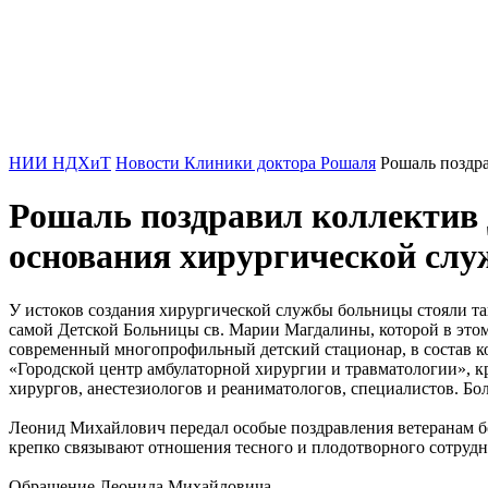
НИИ НДХиТ
Новости Клиники доктора Рошаля
Рошаль поздр
Рошаль поздравил коллектив 
основания хирургической сл
У истоков создания хирургической службы больницы стояли та
самой Детской Больницы св. Марии Магдалины, которой в этом
современный многопрофильный детский стационар, в состав ко
«Городской центр амбулаторной хирургии и травматологии», к
хирургов, анестезиологов и реаниматологов, специалистов. Б
Леонид Михайлович передал особые поздравления ветеранам бо
крепко связывают отношения тесного и плодотворного сотрудн
Обращение Леонида Михайловича