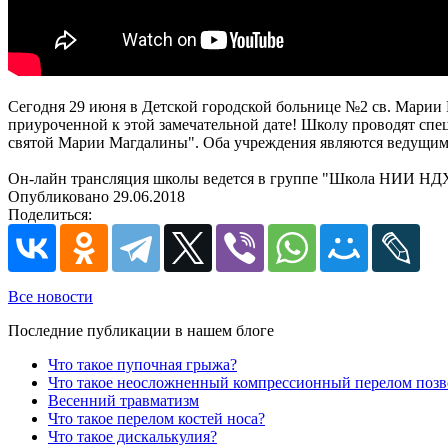
Сегодня 29 июня в Детской городской больнице №2 св. М
приуроченной к этой замечательной дате! Школу проводят сп
святой Марии Магдалины". Оба учреждения являются ведущим
Он-лайн трансляция школы ведется в группе "Школа НИИ НД
Опубликовано 29.06.2018
Поделиться:
Все новости
Последние публикации в нашем блоге
Что такое пупочная грыжа?
Что такое неосложненный компрессионный перелом поз
Весенний травматизм
Что такое перелом костей носа?
Что такое дискалькулия?