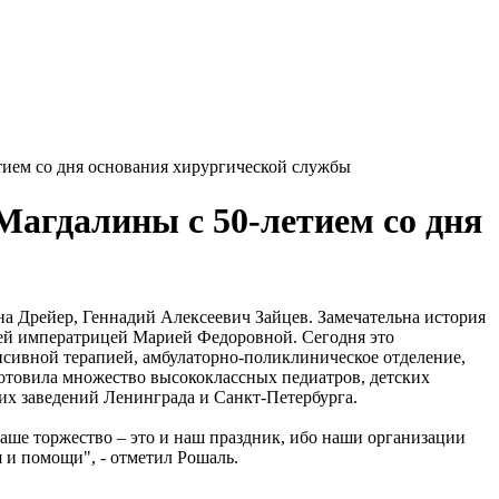
тием со дня основания хирургической службы
агдалины с 50-летием со дня
а Дрейер, Геннадий Алексеевич Зайцев. Замечательна история
щей императрицей Марией Федоровной. Сегодня это
нсивной терапией, амбулаторно-поликлиническое отделение,
отовила множество высококлассных педиатров, детских
ких заведений Ленинграда и Санкт-Петербурга.
Ваше торжество – это и наш праздник, ибо наши организации
 и помощи", - отметил Рошаль.