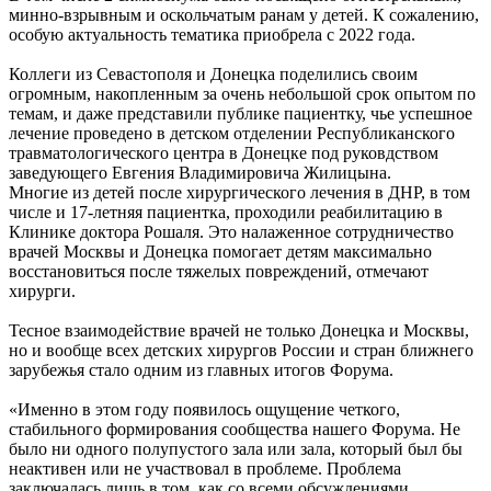
минно-взрывным и оскольчатым ранам у детей. К сожалению,
особую актуальность тематика приобрела с 2022 года.
Коллеги из Севастополя и Донецка поделились своим
огромным, накопленным за очень небольшой срок опытом по
темам, и даже представили публике пациентку, чье успешное
лечение проведено в детском отделении Республиканского
травматологического центра в Донецке под руковдством
заведующего Евгения Владимировича Жилицына.
Многие из детей после хирургического лечения в ДНР, в том
числе и 17-летняя пациентка, проходили реабилитацию в
Клинике доктора Рошаля. Это налаженное сотрудничество
врачей Москвы и Донецка помогает детям максимально
восстановиться после тяжелых повреждений, отмечают
хирурги.
Тесное взаимодействие врачей не только Донецка и Москвы,
но и вообще всех детских хирургов России и стран ближнего
зарубежья стало одним из главных итогов Форума.
«Именно в этом году появилось ощущение четкого,
стабильного формирования сообщества нашего Форума. Не
было ни одного полупустого зала или зала, который был бы
неактивен или не участвовал в проблеме. Проблема
заключалась лишь в том, как со всеми обсуждениями