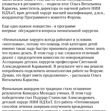
уложиться в регламент», - подвела итог Ольга Витальевна
Карасева, заместитель директора по научной работе НИИ
НДХиТ, врач детский хирург высшей квалификации, д.м.н.,
координатор Программного комитета Форума.
Еще одно важное новшество - в программе
впервые обсуждаются вопросы неонатальной хирургии.
«Неонатальные хирурги всегда работают в условиях
«неотложки», потому что помощь этой категории детей
именно такая: надо быстро принимать решения, точно знать
что нужно делать. В этом году у нас сложился отличный
диалог с председателем комиссии по новорожденным
Ассоциации детских хирургов профессором Светланой
Александровной Караваевой. В результате чего мы решили
попробовать подключить неонатологовв работе на Форуме.
Думаю, это будет иметь продолжение», - рассказала Ольга
Витальевна Карасева.
Финальным аккордом по традиции стало оглашение
результатов Конкурса Молодых ученых. В этом году
победителем стал Подурар Станислав Александрович,
детский хирург НИИ НДХиТ. Его работа «Оптимизация
способов лечения лазерным излучением врожденных
гигантских пигментных невусов у детей» удостоена первого