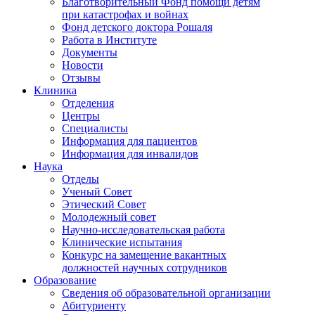
Благотворительный Фонд помощи детям
при катастрофах и войнах
Фонд детского доктора Рошаля
Работа в Институте
Документы
Новости
Отзывы
Клиника
Отделения
Центры
Специалисты
Информация для пациентов
Информация для инвалидов
Наука
Отделы
Ученый Совет
Этический Совет
Молодежный совет
Научно-исследовательская работа
Клинические испытания
Конкурс на замещение вакантных
должностей научных сотрудников
Образование
Сведения об образовательной организации
Абитуриенту