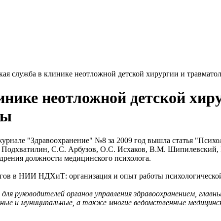
кая служба в клинике неотложной детской хирургии и травмато
инике неотложной детской хир
ты
рнале "Здравоохранение" №8 за 2009 год вышла статья "Психол
 Подхватилин, С.С. Арбузов, О.С. Исхаков, В.М. Шипилевский, 
дрения должности медицинского психолога.
огов в НИИ НДХиТ: организация и опыт работы психологической
для руководителей органов управления здравоохранением, главн
ные и муниципальные, а также многие ведомственные медицинс