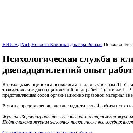
НИИ НДХиТ
Новости Клиники доктора Рошаля
Психологичес
Психологическая служба в кл
двенадцатилетний опыт рабо
В помощь медицинским психологам и главным врачам ЛПУ в жу
травматологии: двенадцатилетний опыт работы" (авторы: Н. В.
представляющая собой организационно правовой материал вне
В статье представлен анализ двенадцатилетней работы психол
Журнал «Здравоохранение» - всероссийский отраслевой журнал 
Подписчиками журнал являются практически все государствен
Статью можно прочитать на нашем сайте>>