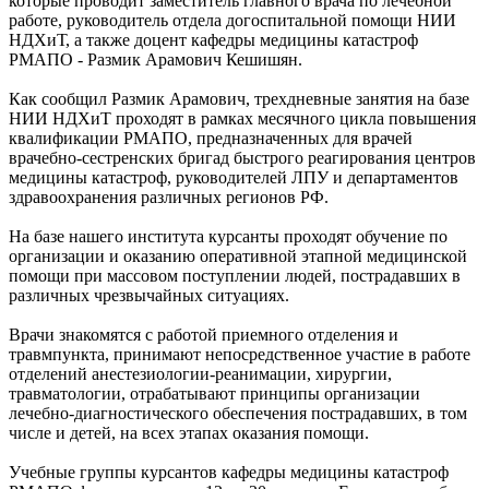
которые проводит заместитель главного врача по лечебной
работе, руководитель отдела догоспитальной помощи НИИ
НДХиТ, а также доцент кафедры медицины катастроф
РМАПО - Размик Арамович Кешишян.
Как сообщил Размик Арамович, трехдневные занятия на базе
НИИ НДХиТ проходят в рамках месячного цикла повышения
квалификации РМАПО, предназначенных для врачей
врачебно-сестренских бригад быстрого реагирования центров
медицины катастроф, руководителей ЛПУ и департаментов
здравоохранения различных регионов РФ.
На базе нашего института курсанты проходят обучение по
организации и оказанию оперативной этапной медицинской
помощи при массовом поступлении людей, пострадавших в
различных чрезвычайных ситуациях.
Врачи знакомятся с работой приемного отделения и
травмпункта, принимают непосредственное участие в работе
отделений анестезиологии-реанимации, хирургии,
травматологии, отрабатывают принципы организации
лечебно-диагностического обеспечения пострадавших, в том
числе и детей, на всех этапах оказания помощи.
Учебные группы курсантов кафедры медицины катастроф