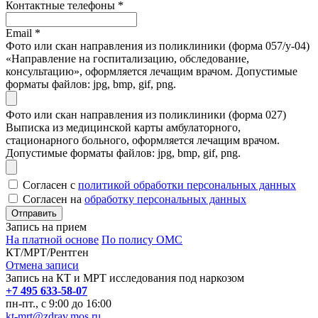
Контактные телефоны
*
Email
*
Фото или скан направления из поликлиники (форма 057/у-04)
«Направление на госпитализацию, обследование,
консультацию», оформляется лечащим врачом. Допустимые
форматы файлов: jpg, bmp, gif, png.
Фото или скан направления из поликлиники (форма 027)
Выписка из медицинской карты амбулаторного,
стационарного больного, оформляется лечащим врачом.
Допустимые форматы файлов: jpg, bmp, gif, png.
Согласен с
политикой обработки персональных данных
Согласен на
обработку персональных данных
Запись на прием
На платной основе
По полису ОМС
КТ/МРТ/Рентген
Отмена записи
Запись на КТ и МРТ исследования под наркозом
+7 495 633-58-07
пн-пт., с 9:00 до 16:00
kt-mrt@zdrav.mos.ru