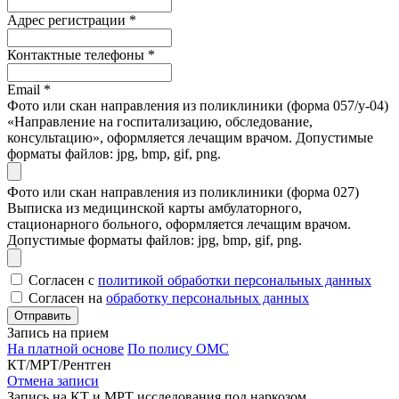
Адрес регистрации
*
Контактные телефоны
*
Email
*
Фото или скан направления из поликлиники (форма 057/у-04)
«Направление на госпитализацию, обследование,
консультацию», оформляется лечащим врачом. Допустимые
форматы файлов: jpg, bmp, gif, png.
Фото или скан направления из поликлиники (форма 027)
Выписка из медицинской карты амбулаторного,
стационарного больного, оформляется лечащим врачом.
Допустимые форматы файлов: jpg, bmp, gif, png.
Согласен с
политикой обработки персональных данных
Согласен на
обработку персональных данных
Запись на прием
На платной основе
По полису ОМС
КТ/МРТ/Рентген
Отмена записи
Запись на КТ и МРТ исследования под наркозом