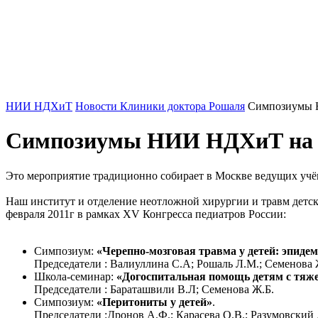
НИИ НДХиТ
Новости Клиники доктора Рошаля
Симпозиумы 
Симпозиумы НИИ НДХиТ на X
Это мероприятие традиционно собирает в Москве ведущих учён
Наш институт и отделение неотложной хирургии и травм детс
февраля 2011г в рамках XV Конгресса педиатров России:
Симпозиум:
«Черепно-мозговая травма у детей: эпиде
Председатели : Валиуллина С.А; Рошаль Л.М.; Семенова 
Школа-семинар:
«Догоспитальная помощь детям с тяж
Председатели : Бараташвили В.Л; Семенова Ж.Б.
Симпозиум:
«Перитониты у детей»
.
Председатели :Дронов А.Ф.; Карасева О.В.; Разумовский