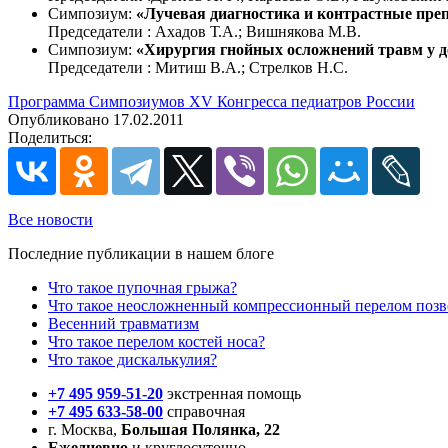
Симпозиум:
«Лучевая диагностика и контрастные преп
Председатели : Ахадов Т.А.; Вишнякова М.В.
Симпозиум:
«Хирургия гнойных осложнений травм у д
Председатели : Митиш В.А.; Стрелков Н.С.
Программа Симпозиумов XV Конгресса педиатров России
Опубликовано 17.02.2011
Поделиться:
Все новости
Последние публикации в нашем блоге
Что такое пупочная грыжа?
Что такое неосложненный компрессионный перелом поз
Весенний травматизм
Что такое перелом костей носа?
Что такое дискалькулия?
+7 495 959-51-20
экстренная помощь
+7 495 633-58-00
справочная
г. Москва,
Большая Полянка, 22
Ежедневно
и круглосуточно