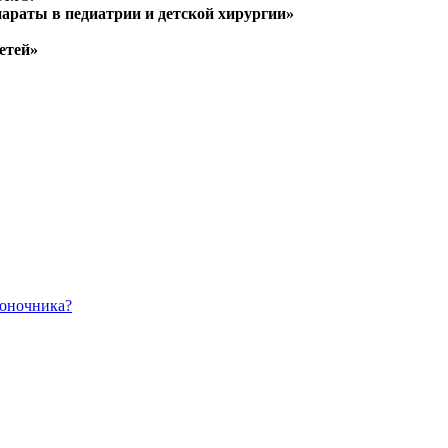
араты в педиатрии и детской хирургии»
етей»
воночника?