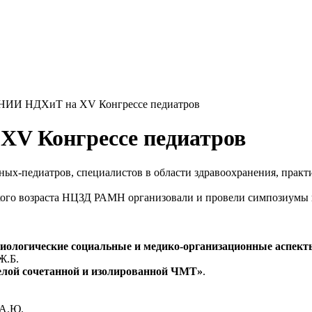
НИИ НДХиТ на XV Конгрессе педиатров
V Конгрессе педиатров
ых-педиатров, специалистов в области здравоохранения, практ
кого возраста НЦЗД РАМН организовали и провели симпозиумы и
миологические социальные и медико-организационные аспект
Ж.Б.
елой сочетанной и изолированной ЧМТ»
.
 А.Ю.