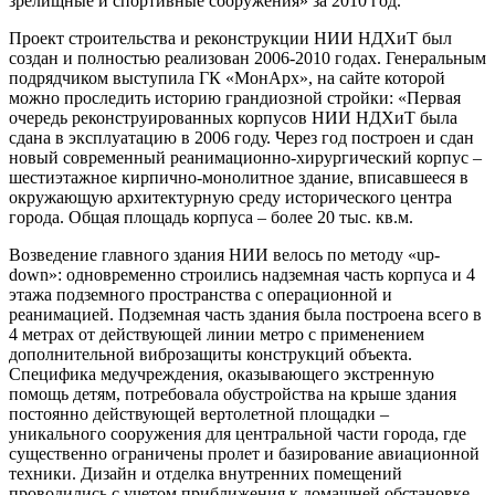
зрелищные и спортивные сооружения» за 2010 год.
Проект строительства и реконструкции НИИ НДХиТ был
создан и полностью реализован 2006-2010 годах. Генеральным
подрядчиком выступила ГК «МонАрх», на сайте которой
можно проследить историю грандиозной стройки: «Первая
очередь реконструированных корпусов НИИ НДХиТ была
сдана в эксплуатацию в 2006 году. Через год построен и сдан
новый современный реанимационно-хирургический корпус –
шестиэтажное кирпично-монолитное здание, вписавшееся в
окружающую архитектурную среду исторического центра
города. Общая площадь корпуса – более 20 тыс. кв.м.
Возведение главного здания НИИ велось по методу «up-
down»: одновременно строились надземная часть корпуса и 4
этажа подземного пространства с операционной и
реанимацией. Подземная часть здания была построена всего в
4 метрах от действующей линии метро с применением
дополнительной виброзащиты конструкций объекта.
Специфика медучреждения, оказывающего экстренную
помощь детям, потребовала обустройства на крыше здания
постоянно действующей вертолетной площадки –
уникального сооружения для центральной части города, где
существенно ограничены пролет и базирование авиационной
техники. Дизайн и отделка внутренних помещений
проводились с учетом приближения к домашней обстановке,