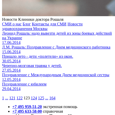
Новости Клиники доктора Рошаля
СМИ о нас
Блог
Контакты для СМИ
Новости
здравоохранения Москвы
Леонид Рошаль: надо вывезти детей из зоны боевых действий
на Украине
17.06.2014
Л.М. Рошаль: Поздравление с Днем медицинского работника
15.06.2014
Пришло лето - дети «полетели» из окон.
30.05.2014
Черепно-мозговая травма у детей.
27.05.2014
Поздравление с Международным Днем медицинской сестры
12.05.2014
Поздравление с юбилеем
29.04.2014
1
...
121
122
123
124
125
...
164
+7 495 959-51-20
экстренная помощь
+7 495 633-58-00
справочная