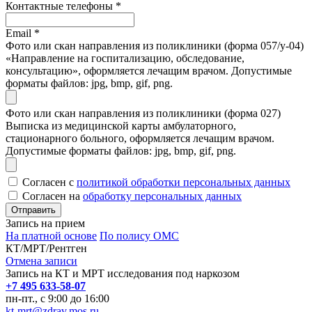
Контактные телефоны
*
Email
*
Фото или скан направления из поликлиники (форма 057/у-04)
«Направление на госпитализацию, обследование,
консультацию», оформляется лечащим врачом. Допустимые
форматы файлов: jpg, bmp, gif, png.
Фото или скан направления из поликлиники (форма 027)
Выписка из медицинской карты амбулаторного,
стационарного больного, оформляется лечащим врачом.
Допустимые форматы файлов: jpg, bmp, gif, png.
Согласен с
политикой обработки персональных данных
Согласен на
обработку персональных данных
Запись на прием
На платной основе
По полису ОМС
КТ/МРТ/Рентген
Отмена записи
Запись на КТ и МРТ исследования под наркозом
+7 495 633-58-07
пн-пт., с 9:00 до 16:00
kt-mrt@zdrav.mos.ru