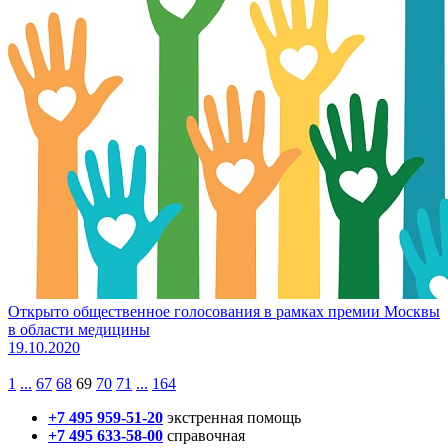
Открыто общественное голосования в рамках премии Москвы
в области медицины
19.10.2020
1
...
67
68
69
70
71
...
164
+7 495 959-51-20
экстренная помощь
+7 495 633-58-00
справочная