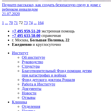
Педиатр рассказал, как создать безопасную среду в доме с
ребенком инвалидом
21.07.2020
1
...
70
71
72
73
74
...
164
+7 495 959-51-20
экстренная помощь
+7 495 633-58-00
справочная
г. Москва,
Большая Полянка, 22
Ежедневно
и круглосуточно
Институт
Об институте
Руководство
Структура
Благотворительный Фонд помощи детям
при катастрофах и войнах
Фонд детского доктора Рошаля
Работа в Институте
Документы
Новости
Отзывы
Клиника
Отделения
Центры