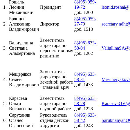
Рошаль
8(495) 959-
1.
Леонид
Президент
19-72
leonid.roshal
Михайлович
доб. 1200
Брянцев
8(495) 959-
2.
Александр
Директор
27-79
secretary.ndht
Владимирович
доб. 1518
Заместитель
Валиуллина
8(495) 633-
директора по
3.
Светлана
58-04
ValiullinaSA@
перспективному
Альбертовна
доб. 1202
развитию
Заместитель
Мещеряков
8(495) 633-
директора по
4.
Семен
58-31
Mescheryakov
лечебной работе
Владимирович
доб. 1433
- главный врач
Карасева
Заместитель
8(495) 633-
5.
Ольга
директора по
58-28
KarasevaOV@z
Витальевна
научной работе
доб. 1228
Саруханян
Руководитель
8(495) 633-
6.
Оганес
отдела детской
58-42
SarukhanyanO
Оганесович
хирургии
доб. 1243