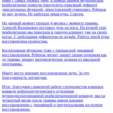
нами с самых первых дней, в рамках ранней медицинской
реабилитации помогли преодолеть серьезный дефицит
двигательных функций, левосторонний гемипарез. Ребенок
не мог ходить. Не работала левая рука. Совсем.
На данный момент прошло 4 месяца с момента травмы.
Алексей Валерьевич поставил дочь на ноги. На второй этап
реабилитации мы приехали в данную клинику уже на своих
ногах. С небольшим дефицитом по ходьбе. Работа левой руки
восстановлена полностью.
Когнитивные функции тоже с прекрасной динамкой
восстановления. Ребенок читает, пишет своим почерком как
до травмы, решает математические задания из школьной
программы.
Имеет место хорошее восстановление речи. За что
благодарность логопедам.
Итог: благодаря слаженной работе специалистов клиники,
команде нейрохирургического отделения,
мультидисциплинарной реабилитационной команде, мы на
четвертый месяц после травмы имеем хорошее
восстановление с динамикой и предпосылками на полное
восстановление.