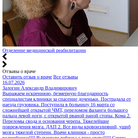
Отделение медицинской реабилитации
Отзывы о враче
Оставить отзыв о враче
Все отзывы
16.07.2026
Залогин Александр Владимирович
Выражаем искреннюю, безмерную благодарность
специалистам клиники за спасение доченьки. Пострадала от
наезда грузовика. Поступила в больницу 16 марта со
сложнейшей открытой ЧМТ, переломом фаланги большого
пальца левой ноги, с открытой рваной раной стопы. Кома 2.
Переломы свода и основания черепа. Тяжелейшие
повреждения мозга. ДАП 2. Все виды кровоизлияний, ушиб
мозга тяжелой степени. Врачи клиники - просто
волшебники!!!! Вытащили ребенка с того света!!!!! Семен