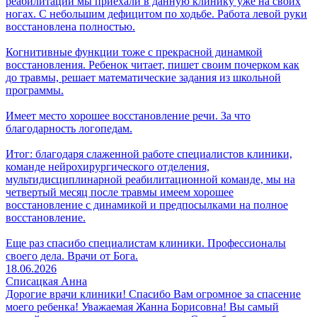
реабилитации мы приехали в данную клинику уже на своих
ногах. С небольшим дефицитом по ходьбе. Работа левой руки
восстановлена полностью.
Когнитивные функции тоже с прекрасной динамкой
восстановления. Ребенок читает, пишет своим почерком как
до травмы, решает математические задания из школьной
программы.
Имеет место хорошее восстановление речи. За что
благодарность логопедам.
Итог: благодаря слаженной работе специалистов клиники,
команде нейрохирургического отделения,
мультидисциплинарной реабилитационной команде, мы на
четвертый месяц после травмы имеем хорошее
восстановление с динамикой и предпосылками на полное
восстановление.
Еще раз спасибо специалистам клиники. Профессионалы
своего дела. Врачи от Бога.
18.06.2026
Списацкая Анна
Дорогие врачи клиники! Спасибо Вам огромное за спасение
моего ребенка! Уважаемая Жанна Борисовна! Вы самый