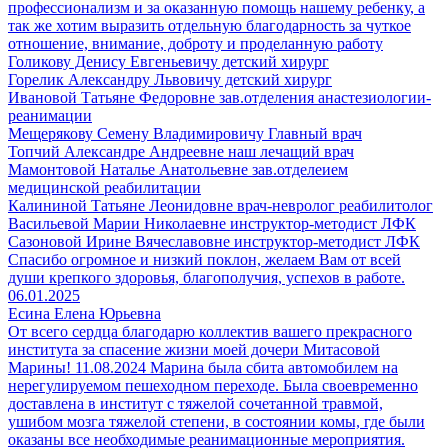
профессионализм и за оказанную помощь нашему ребенку, а
так же хотим выразить отдельную благодарность за чуткое
отношение, внимание, доброту и проделанную работу
Голикову Денису Евгеньевичу детский хирург
Горелик Александру Львовичу детский хирург
Ивановой Татьяне Федоровне зав.отделения анастезиологии-
реанимации
Мещерякову Семену Владимировичу Главный врач
Топчий Александре Андреевне наш лечащий врач
Мамонтовой Наталье Анатольевне зав.отделеием
медицинской реабилитации
Калининой Татьяне Леонидовне врач-невролог реабилитолог
Васильевой Марии Николаевне инструктор-методист ЛФК
Сазоновой Ирине Вячеславовне инструктор-методист ЛФК
Спасибо огромное и низкий поклон, желаем Вам от всей
души крепкого здоровья, благополучия, успехов в работе.
06.01.2025
Есина Елена Юрьевна
От всего сердца благодарю коллектив вашего прекрасного
института за спасение жизни моей дочери Митасовой
Марины! 11.08.2024 Марина была сбита автомобилем на
нерегулируемом пешеходном переходе. Была своевременно
доставлена в институт с тяжелой сочетанной травмой,
ушибом мозга тяжелой степени, в состоянии комы, где были
оказаны все необходимые реанимационные мероприятия.