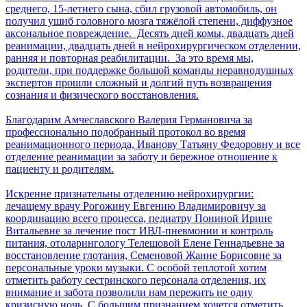
среднего, 15-летнего сына, сбил грузовой автомобиль, он
получил ушиб головного мозга тяжёлой степени, диффузное
аксональное повреждение. Десять дней комы, двадцать дней
реанимации, двадцать дней в нейрохирургическом отделении,
ранняя и повторная реабилитации. За это время мы,
родители, при поддержке большой команды неравнодушных
экспертов прошли сложный и долгий путь возвращения
сознания и физического восстановления.
Благодарим Амчеславского Валерия Германовича за
профессионально подобранный протокол во время
реанимационного периода, Иванову Татьяну Федоровну и все
отделение реанимации за заботу и бережное отношение к
пациенту и родителям.
Искренне признательны отделению нейрохирургии:
лечащему врачу Рогожину Евгению Владимировичу за
координацию всего процесса, педиатру Пониной Ирине
Витальевне за лечение пост ИВЛ-пневмонии и контроль
питания, отоларингологу Телешовой Елене Геннадьевне за
восстановление глотания, Семеновой Жанне Борисовне за
персональные уроки музыки. С особой теплотой хотим
отметить работу сестринского персонала отделения, их
внимание и забота позволили нам пережить не одну
кризисную ночь. С большим признанием хочется отметить