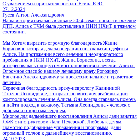
С уважением и признательностью Есина Е.Ю.
27.12.2024
Гусев Антон Александрович
Наша история началась в январе 2024, семья попала в тяжелое
ДТП, Алиса с ТЧМ была доставлена в НИИ НХиТ, в тяжелом
состоянии.
Мы Хотим выразить огромную благодарность Жанне
Борисовне,которая делала операцию по закрытию дефекта
Алисе. На протяжении всего лечения и неоднократного
пребывания в НИИ НХиТ, Жанна Борисовна, всегда
интересовалась процессом восстановления и лечения Алисы.
Огромное спасибо нашему лечащему врачу Рогожину
Евгению Александровичу за профессиональное и грамотное
лечение.
Сердечная благодарность врачу-неврологу Калининой
Татьяне Леонидовне, которая с первого дня реабилитации
контролировала лечение Алисы. Она всегда старалась помочь
и найти подход к каждому. Татьяна Леонидовна - человек с
добрым и открытым сердцем.
Многое для дальнейшего восстановления Алисы дали занятия
ЛФК с инструктором Лали Печерской. Любовь к детям,
грамотно подобранные упражнения и программа, дали
огромный толчок к дальнейшему восстановлению.
24.10.2023