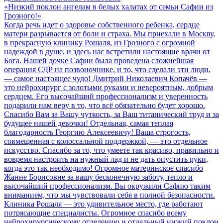
«Низкий поклон ангелам в белых халатах от семьи Сафии из
Грозного!»
Когда речь идет о здоровье собственного ребенка, сердце
матери разрывается от боли и страха. Мы приехали в Москву,
в прекрасную клинику Рошаля, из Грозного с огромной
надеждой в душе, и здесь нас встретили настоящие врачи от
Бога. Нашей дочке Сафии была проведена сложнейшая
операция СДР на позвоночнике, и то, что сделали эти люди,
— самое настоящее чудо! Дмитрий Николаевич Копачёв —
это нейрохирург с золотыми руками и невероятным, добрым
сердцем. Его высочайший профессионализм и уверенность
подарили нам веру в то, что всё обязательно будет хорошо.
Спасибо Вам за Вашу чуткость, за Ваш титанический труд и за
будущее нашей девочки! Отдельная, самая теплая
благодарность Георгию Алексеевичу! Ваша строгость,
совмещенная с колоссальной поддержкой, — это отдельное
искусство. Спасибо за то, что умеете так красиво, правильно и
вовремя настроить на нужный лад и не дать опустить руки,
когда это так необходимо! Огромное материнское спасибо
Жанне Борисовне за вашу бесконечную заботу, тепло и
высочайший профессионализм. Вы окружили Сафию таким
вниманием, что мы чувствовали себя в полной безопасности.
Клиника Рошаля — это удивительное место, где работают
потрясающие специалисты. Огромное спасибо всему
нейрохирургическому отделению и отдельный низкий поклон