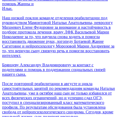
помощь Жанны и
Ильи.
Наш низкий поклон команде отделения реабилитации под
руководством Мамонтовой Натальи Анатольевны, неврологу
Михневич Елене Федоровне за внимание и настойчивость в
подборе протокола лечения, врачу ЛФК Васильевой Марии
Николаевне за то, что научила снова ходить и помогла
восстановить движение руки, логопеду Ботаевой Жанне
Сагитовне и нейропсихологу Морозовой Марии Андреевне за
то, что вернули сыну связную речь и помогли восстановить
интеллект.
Брянцеву Александру Владимировичу за контакт с
родителями и помощь в поддержании социальных связей
нашего сына.
После повторной реабилитации в августе и цикла
самостоятельных занятий по рекомендациям команды Натальи
Анатольевны, уже в октябре наш сын не только избавился от
всех физических ограничений, но и успешно сдал ОГЭ,
поступил в специализированный класс математического
профиля. По результатам обследования была установлена
свобода от нейропсихологического синдрома. Сегодня, кроме
школьной жизни, сын лидирует несколько