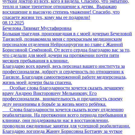
чуткий доктор из всех, кого я видела. Спасибо, что эмпатию,
тепло и такое трепетное отношение к детям. Выражаю
восхищение и высокую степень уважение! Спасибо, что
спасаете жизни тех, кому мы ее подарили!
08.12.2025
Бечелова Лязимат Мустафировна
Большая трагедия, произошедшая в с моей дочерью Бечеловой
Танзилей, познакомила меня с прекрасным медицинским
персоналом отделения Нейрохирургии во главе с Жанной
Борисовной Семёновой. От всего сердца благодарю вас за то,
что сделали для моей дочери на протяжении почти пяти
месяцев пребывания в клинике.
Благодарю всех врачей, весь персонал вашего института за
профессионализм, доброту и сердечность по отношению к
Танзиле. Благодаря самоотверженной работе медперсонала,
жизнь моей дочери была спасена.
Особые слова благодарности хочется сказать лечащему
врачу Андрею Викторовичу Мельникову. Его
профессионализм, внимательность и преданность своему
делу неоценимы в борьбе за жизнь моего ребёнка.
Слова благодарности хочется сказать всему отделению
реабилитации. На протяжении всего периода пребывания в
клинике, они поддерживали нас в восстановлении,
проводили ежедневные занятия для успешной реабилитации.
Благодарю логопеда Жанну Борисовна Боттаеву за чуткое