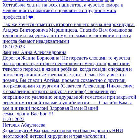
Хоттабыча хватит на всех пациентов, а чувство юмора и
Человечность помогают справляться с трудностями в
профессии! ❤️
Так же хочется отметить второго нашего врача-нейрохирурга-
Андрея Викторовича Маршинцева. Спасибо Вам большое за
терпение и выдержку, потому что мамы в состоянии стресса
иногда бывают неадекватными
18.10.2023
Зайцева Анна Александровна
Дорогая Жанна Борисовна! Не передать словами те чувства
благодарности, которые переполняют меня, по прошествии
тяжёлого периода в жизни ребёнка, когда позади операция и
послеоперационные тревожные дни... Слава Богу, всё это
позади. Вы спасли Артёма, провели совместно с другими
потрясающими хирургами (Саватеев Александр Николаевич;
к сожалению второго хирурга не знаю) сложнейшую
операцию по удалению эпидуральной гематомы при закрытой
черепно-мозговой травме и ушибе мозга .... Спасибо Вам за
всё и низкий поклон! Здоровья Вам и Вашей
семье, храни Вас Бог !!!
11.01.2023
Наталья Абдуллаева
Здравствуйте! Выражаем огромную благодарность НИИ
неотложной детской хирургии и травматологии!