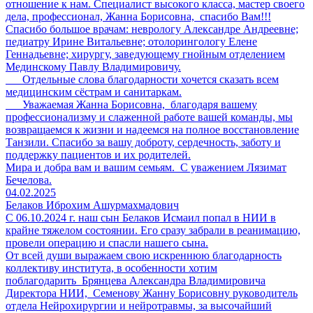
отношение к нам. Специалист высокого класса, мастер своего
дела, профессионал, Жанна Борисовна, спасибо Вам!!!
Спасибо большое врачам: неврологу Александре Андреевне;
педиатру Ирине Витальевне; отолорингологу Елене
Геннадьевне; хирургу, заведующему гнойным отделением
Мединскому Павлу Владимировичу.
Отдельные слова благодарности хочется сказать всем
медицинским сёстрам и санитаркам.
Уважаемая Жанна Борисовна, благодаря вашему
профессионализму и слаженной работе вашей команды, мы
возвращаемся к жизни и надеемся на полное восстановление
Танзили. Спасибо за вашу доброту, сердечность, заботу и
поддержку пациентов и их родителей.
Мира и добра вам и вашим семьям. С уважением Лязимат
Бечелова.
04.02.2025
Белаков Иброхим Ашурмахмадович
С 06.10.2024 г. наш сын Белаков Исмаил попал в НИИ в
крайне тяжелом состоянии. Его сразу забрали в реанимацию,
провели операцию и спасли нашего сына.
От всей души выражаем свою искреннюю благодарность
коллективу института, в особенности хотим
поблагодарить Брянцева Александра Владимировича
Директора НИИ, Семенову Жанну Борисовну руководитель
отдела Нейрохирургии и нейротравмы, за высочайший