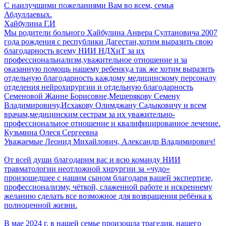
С наилучшими пожеланиями Вам во всем, семья
Абдуллаевых.
Хайбулина Г.И
Мы родители больного Хайбулина Анвера Султановича 2007
года рождения с республики Дагестан,хотим выразить свою
благодарность всему НИИ НДХиТ за их
профессиональнализм,уважительное отношение и за
оказанную помощь нашему ребенку,а так же хотим выразить
отдельную благодарность каждому медицинскому персоналу
отделения нейрохирургии и отдельную благодарность
Семеновой Жанне Борисовне,Мещерякову Семену
Владимировичу,Исхакову Олимджану Садыковичу и всем
врачам,медицинским сестрам за их уважительно-
профессиональное отношение и квалифицированное лечение.
Кузьмина Олеся Сергеевна
Уважаемые Леонид Михайлович, Александр Владимирович!
От всей души благодарим вас и всю команду НИИ
травматологии неотложной хирургии за «чудо»
произошедшее с нашим сыном благодаря вашей экспертизе,
профессионализму, чёткой, слаженной работе и искреннему
желанию сделать все возможное для возвращения ребёнка к
полноценной жизни.
В мае 2024 г. в нашей семье произошла трагедия, нашего