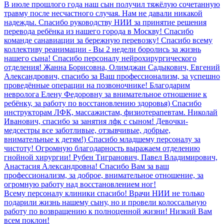
В июле прошлого года наш сын получил тяжёлую сочетанную
травму после несчастного случая. Нам не давали никакой
надежды. Спасибо руководству НИИ за принятие решения
перевода ребёнка из нашего города в Москву! Спасибо
команде санавиации за бережную перевозку! Спасибо всему
коллективу реанимации - Вы 2 недели боролись за жизнь
нашего сына! Спасибо персоналу нейрохирургического
отделения! Жанна Борисовна, Олимджан Садыкович, Евгений
Александрович, спасибо за Ваш профессионализм, за успешно
проведённые операции на позвоночнике! Благодарим
невролога Елену Федоровну за внимательное отношение к
ребёнку, за работу по восстановлению здоровья) Спасибо
инструкторам ЛФК, массажистам, физиотерапевтам. Николай
Иванович, спасибо за занятия лфк с сыном! Девочки-
медсестры все заботливые, отзывчивые, добрые,
внимательные к детям!) Спасибо младшему персоналу за
чистоту! Огромную благодарность выражаем отделению
гнойной хирургии! Рубен Тигранович, Павел Владимирович,
Анастасия Александровна! Спасибо Вам за ваш
профессионализм, за доброе, внимательное отношение, за
огромную работу над восстановлением ног!
Всему персоналу клиники спасибо! Врачи НИИ не только
подарили жизнь нашему сыну, но и провели колоссальную
работу по возвращению к полноценной жизни! Низкий Вам
всем поклон!