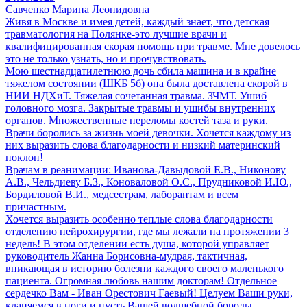
Савченко Марина Леонидовна
Живя в Москве и имея детей, каждый знает, что детская
травматология на Полянке-это лучшие врачи и
квалифицированная скорая помощь при травме. Мне довелось
это не только узнать, но и прочувствовать.
Мою шестнадцатилетнюю дочь сбила машина и в крайне
тяжелом состоянии (ШКБ 5б) она была доставлена скорой в
НИИ НДХиТ. Тяжелая сочетанная травма. ЗЧМТ. Ушиб
головного мозга. Закрытые травмы и ушибы внутренних
органов. Множественные переломы костей таза и руки.
Врачи боролись за жизнь моей девочки. Хочется каждому из
них выразить слова благодарности и низкий материнский
поклон!
Врачам в реанимации: Иванова-Давыдовой Е.В., Никонову
А.В., Чельдиеву Б.З., Коноваловой О.С., Прудниковой И.Ю.,
Бордиловой В.И., медсестрам, лаборантам и всем
причастным.
Хочется выразить особенно теплые слова благодарности
отделению нейрохирургии, где мы лежали на протяжении 3
недель! В этом отделении есть душа, которой управляет
руководитель Жанна Борисовна-мудрая, тактичная,
вникающая в историю болезни каждого своего маленького
пациента. Огромная любовь нашим докторам! Отдельное
сердечко Вам - Иван Орестович Гаевый! Целуем Ваши руки,
кланяемся в ноги и пусть Вашей волшебной бороды