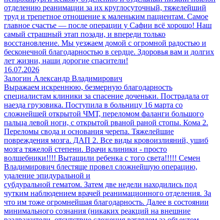
отделению реанимации за их круглосуточный, тяжелейший
труд и трепетное отношение к маленьким пациентам. Самое
главное счастье — после операции у Сафии всё хорошо! Наш
самый страшный этап позади, и впереди только
восстановление. Мы уезжаем домой с огромной радостью и
бесконечной благодарностью в сердце. Здоровья вам и долгих
лет жизни, наши дорогие спасители!
16.07.2026
Залогин Александр Владимирович
Выражаем искреннюю, безмерную благодарность
специалистам клиники за спасение доченьки. Пострадала от
наезда грузовика. Поступила в больницу 16 марта со
сложнейшей открытой ЧМТ, переломом фаланги большого
пальца левой ноги, с открытой рваной раной стопы. Кома 2.
Переломы свода и основания черепа. Тяжелейшие
повреждения мозга. ДАП 2. Все виды кровоизлияний, ушиб
мозга тяжелой степени. Врачи клиники - просто
волшебники!!!! Вытащили ребенка с того света!!!!! Семен
Владимирович блестяще провел сложнейшую операцию,
удаление эпидуральной и
субдуральной гематом. Затем две недели находились под
чутким наблюдением врачей реанимационного отделения. За
что им тоже огромнейшая благодарность. Далее в состоянии
минимального сознания (никаких реакций на внешние
раздражители, отсутствие слежения взглядом за объектом,