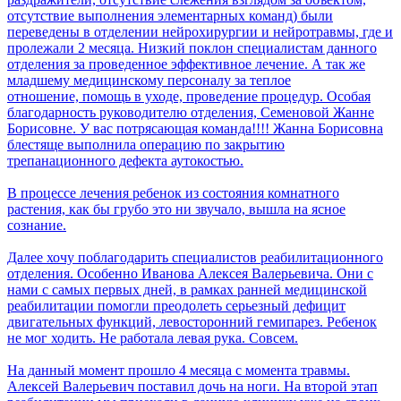
отсутствие выполнения элементарных команд) были
переведены в отделении нейрохирургии и нейротравмы, где и
пролежали 2 месяца. Низкий поклон специалистам данного
отделения за проведенное эффективное лечение. А так же
младшему медицинскому персоналу за теплое
отношение, помощь в уходе, проведение процедур. Особая
благодарность руководителю отделения, Семеновой Жанне
Борисовне. У вас потрясающая команда!!!! Жанна Борисовна
блестяще выполнила операцию по закрытию
трепанационного дефекта аутокостью.
В процессе лечения ребенок из состояния комнатного
растения, как бы грубо это ни звучало, вышла на ясное
сознание.
Далее хочу поблагодарить специалистов реабилитационного
отделения. Особенно Иванова Алексея Валерьевича. Они с
нами с самых первых дней, в рамках ранней медицинской
реабилитации помогли преодолеть серьезный дефицит
двигательных функций, левосторонний гемипарез. Ребенок
не мог ходить. Не работала левая рука. Совсем.
На данный момент прошло 4 месяца с момента травмы.
Алексей Валерьевич поставил дочь на ноги. На второй этап