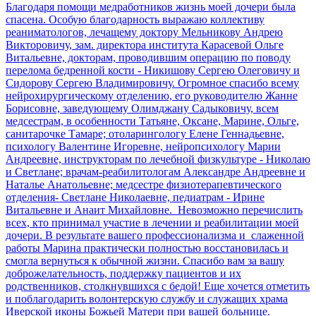
Благодаря помощи медработников жизнь моей дочери была
спасена. Особую благодарность выражаю коллективу
реаниматологов, лечащему доктору Мельникову Андрею
Викторовичу, зам. директора института Карасевой Ольге
Витальевне, докторам, проводившим операцию по поводу
перелома бедренной кости - Никишову Сергею Олеговичу и
Сидорову Сергею Владимировичу. Огромное спасибо всему
нейрохирургическому отделению, его руководителю Жанне
Борисовне, заведующему Олимджану Садыковичу, всем
медсестрам, в особенности Татьяне, Оксане, Марине, Ольге,
санитарочке Тамаре; отоларингологу Елене Геннадьевне,
психологу Валентине Игоревне, нейропсихологу Марии
Андреевне, инструкторам по лечебной физкультуре - Николаю
и Светлане; врачам-реабилитологам Александре Андреевне и
Наталье Анатольевне; медсестре физиотерапевтического
отделения- Светлане Николаевне, педиатрам - Ирине
Витальевне и Анаит Михайловне. Невозможно перечислить
всех, кто принимал участие в лечении и реабилитации моей
дочери. В результате вашего профессионализма и слаженной
работы Марина практически полностью восстановилась и
смогла вернуться к обычной жизни. Спасибо вам за вашу
доброжелательность, поддержку пациентов и их
родственников, столкнувшихся с бедой! Еще хочется отметить
и поблагодарить волонтерскую службу и служащих храма
Иверской иконы Божьей Матери при вашей больнице.